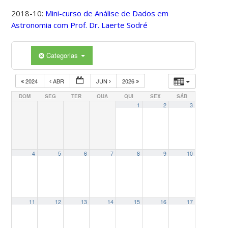
2018-10:
Mini-curso de Análise de Dados em
Astronomia com Prof. Dr. Laerte Sodré
Categorias
2024
ABR
JUN
2026
DOM
SEG
TER
QUA
QUI
SEX
SÁB
1
2
3
4
5
6
7
8
9
10
11
12
13
14
15
16
17