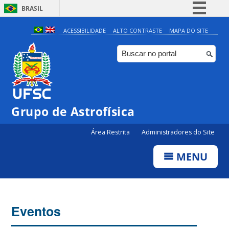
BRASIL
Simplifique!
ACESSIBILIDADE
ALTO CONTRASTE
MAPA DO SITE
Comunica BR
Participe
Acesso à informação
Legislação
Grupo de Astrofísica
Canais
Área Restrita
Administradores do Site
MENU
Eventos