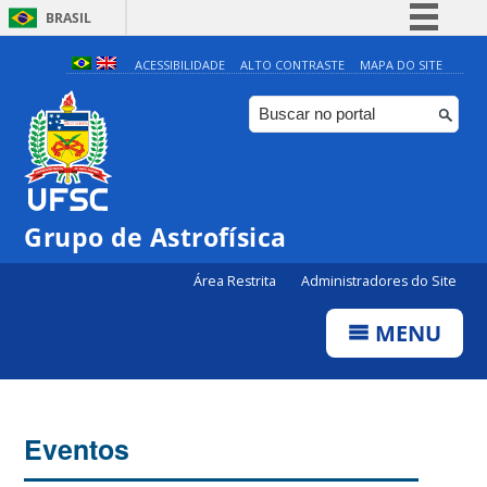
BRASIL
Simplifique!
ACESSIBILIDADE
ALTO CONTRASTE
MAPA DO SITE
Comunica BR
Participe
Acesso à informação
Legislação
Grupo de Astrofísica
Canais
Área Restrita
Administradores do Site
MENU
Eventos