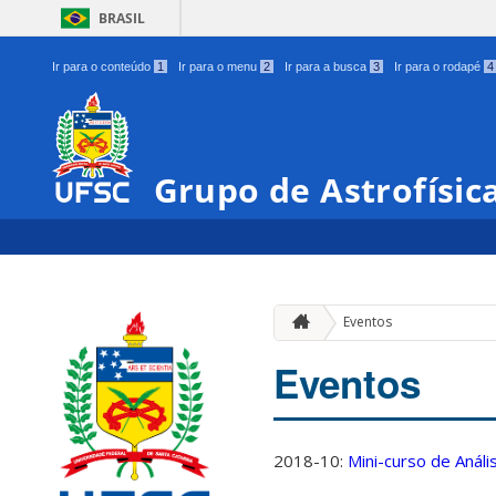
BRASIL
Ir para o conteúdo
1
Ir para o menu
2
Ir para a busca
3
Ir para o rodapé
4
Grupo de Astrofísic
Eventos
Eventos
2018-10:
Mini-curso de Anál