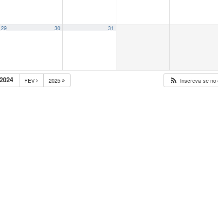
29
30
31
2024
FEV
2025
Inscreva-se no 