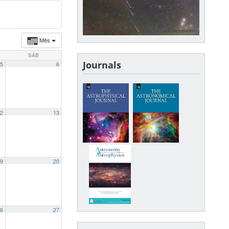
Mês
SÁB
Journals
5
6
2
13
9
20
6
27