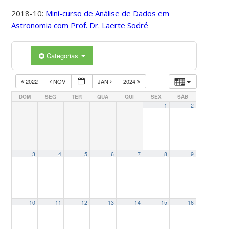
2018-10:
Mini-curso de Análise de Dados em
Astronomia com Prof. Dr. Laerte Sodré
Categorias
2022
NOV
JAN
2024
DOM
SEG
TER
QUA
QUI
SEX
SÁB
1
2
3
4
5
6
7
8
9
10
11
12
13
14
15
16