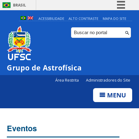
BRASIL
Simplifique!
ACESSIBILIDADE
ALTO CONTRASTE
MAPA DO SITE
Comunica BR
Participe
Acesso à informação
Legislação
Grupo de Astrofísica
Canais
Área Restrita
Administradores do Site
MENU
Eventos