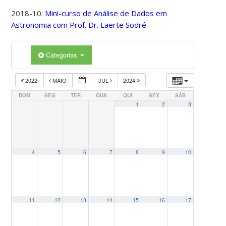
2018-10:
Mini-curso de Análise de Dados em
Astronomia com Prof. Dr. Laerte Sodré
Categorias
2022
MAIO
JUL
2024
DOM
SEG
TER
QUA
QUI
SEX
SÁB
1
2
3
4
5
6
7
8
9
10
11
12
13
14
15
16
17