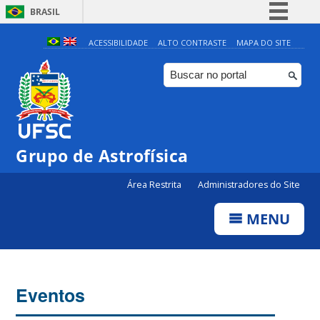
BRASIL
Simplifique!
ACESSIBILIDADE
ALTO CONTRASTE
MAPA DO SITE
Comunica BR
Participe
Acesso à informação
Legislação
Grupo de Astrofísica
Canais
Área Restrita
Administradores do Site
MENU
Eventos