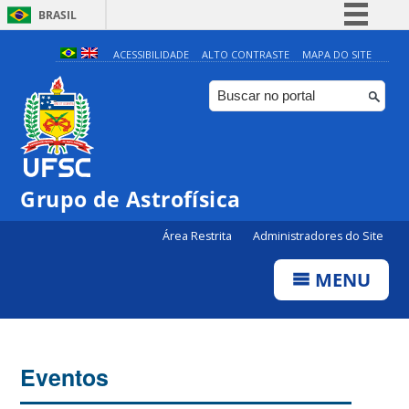
BRASIL
Simplifique!
ACESSIBILIDADE
ALTO CONTRASTE
MAPA DO SITE
Comunica BR
Participe
Acesso à informação
Legislação
Grupo de Astrofísica
Canais
Área Restrita
Administradores do Site
MENU
Eventos