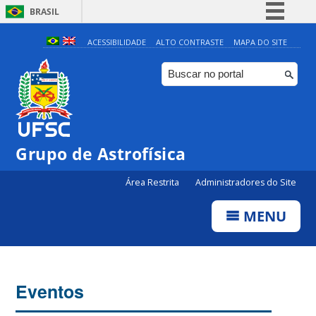
BRASIL
Simplifique!
ACESSIBILIDADE
ALTO CONTRASTE
MAPA DO SITE
Comunica BR
Participe
Acesso à informação
Legislação
Grupo de Astrofísica
Canais
Área Restrita
Administradores do Site
MENU
Eventos