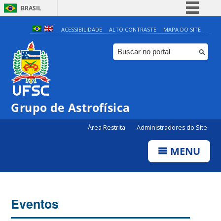
BRASIL
Simplifique!
ACESSIBILIDADE
ALTO CONTRASTE
MAPA DO SITE
Comunica BR
Participe
Acesso à informação
Legislação
Grupo de Astrofísica
Canais
Área Restrita
Administradores do Site
MENU
Eventos