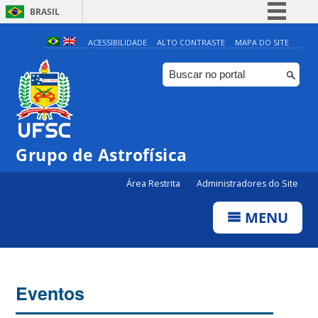
BRASIL
Simplifique!
ACESSIBILIDADE
ALTO CONTRASTE
MAPA DO SITE
Comunica BR
Participe
Acesso à informação
Legislação
Grupo de Astrofísica
Canais
Área Restrita
Administradores do Site
MENU
Eventos