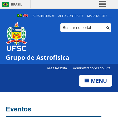
BRASIL
Simplifique!
ACESSIBILIDADE
ALTO CONTRASTE
MAPA DO SITE
Comunica BR
Participe
Acesso à informação
Legislação
Grupo de Astrofísica
Canais
Área Restrita
Administradores do Site
MENU
Eventos