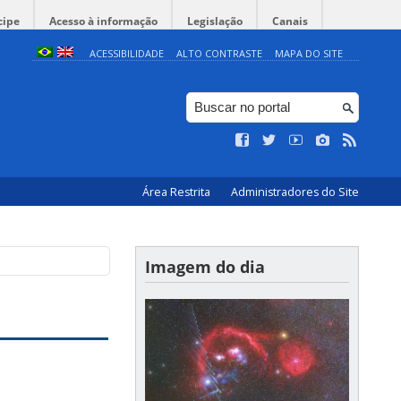
cipe
Acesso à informação
Legislação
Canais
ACESSIBILIDADE
ALTO CONTRASTE
MAPA DO SITE
Área Restrita
Administradores do Site
Imagem do dia