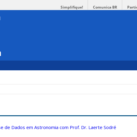
Simplifique!
Comunica BR
Parti
a
ise de Dados em Astronomia com Prof. Dr. Laerte Sodré