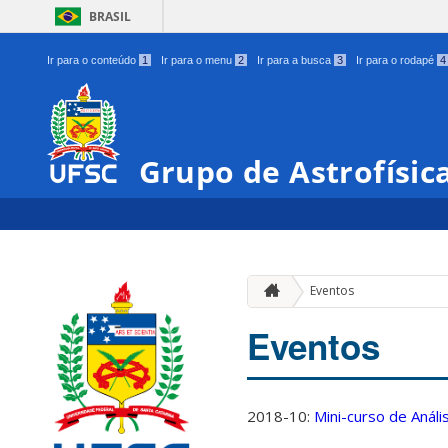
BRASIL
Ir para o conteúdo
1
Ir para o menu
2
Ir para a busca
3
Ir para o rodapé
4
Grupo de Astrofísic
Eventos
Eventos
2018-10:
Mini-curso de Anál