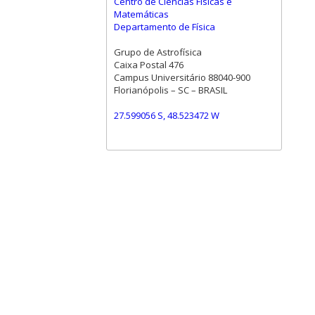
Centro de Ciências Físicas e
Matemáticas
Departamento de Física
Grupo de Astrofísica
Caixa Postal 476
Campus Universitário 88040-900
Florianópolis – SC – BRASIL
27.599056 S, 48.523472 W