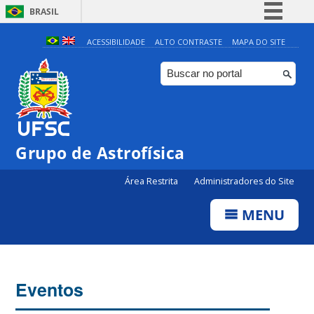
BRASIL
Simplifique!
ACESSIBILIDADE
ALTO CONTRASTE
MAPA DO SITE
Comunica BR
Participe
Acesso à informação
Legislação
Grupo de Astrofísica
Canais
Área Restrita
Administradores do Site
MENU
Eventos