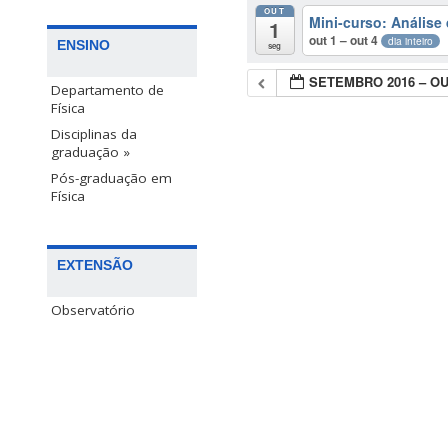
OUT
Mini-curso: Anális
1
out 1 – out 4
dia inteiro
ENSINO
seg
SETEMBRO 2016 – O
Departamento de
Física
Disciplinas da
graduação »
Pós-graduação em
Física
EXTENSÃO
Observatório