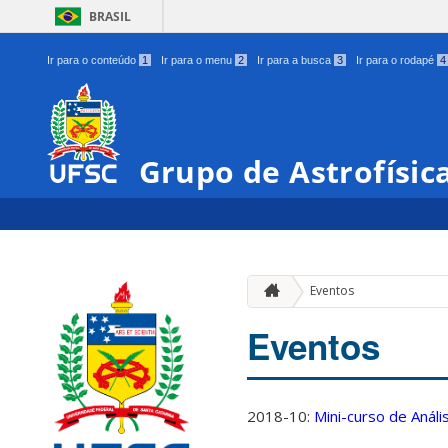
BRASIL
Ir para o conteúdo
1
Ir para o menu
2
Ir para a busca
3
Ir para o rodapé
4
Grupo de Astrofísic
Eventos
Eventos
2018-10:
Mini-curso de Anál