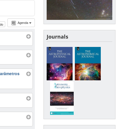
Agenda
udo
Journals
parâmetros