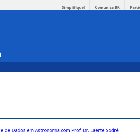
Simplifique!
Comunica BR
Parti
a
ise de Dados em Astronomia com Prof. Dr. Laerte Sodré