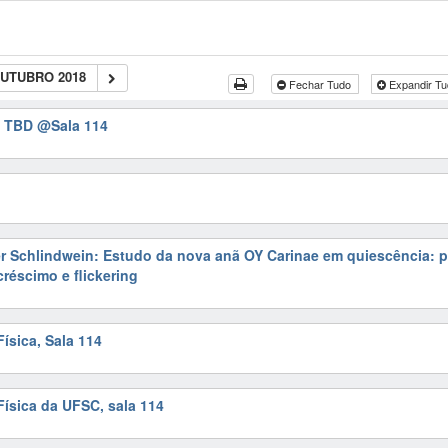
OUTUBRO 2018
Fechar Tudo
Expandir T
o: TBD
@Sala 114
r Schlindwein: Estudo da nova anã OY Carinae em quiescência: 
créscimo e flickering
sica, Sala 114
ísica da UFSC, sala 114