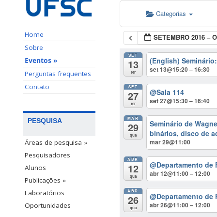
Categorias
Home
SETEMBRO 2016 – 
Sobre
SET
(English) Seminári
Eventos »
13
set 13@15:20 – 16:30
Perguntas frequentes
ter
Contato
SET
@Sala 114
27
set 27@15:30 – 16:40
ter
MAR
PESQUISA
Seminário de Wagne
29
binários, disco de a
qua
mar 29@11:00
Áreas de pesquisa »
Pesquisadores
ABR
@Departamento de Fí
12
Alunos
abr 12@11:00 – 12:00
qua
Publicações »
ABR
Laboratórios
@Departamento de F
26
abr 26@11:00 – 12:00
Oportunidades
qua