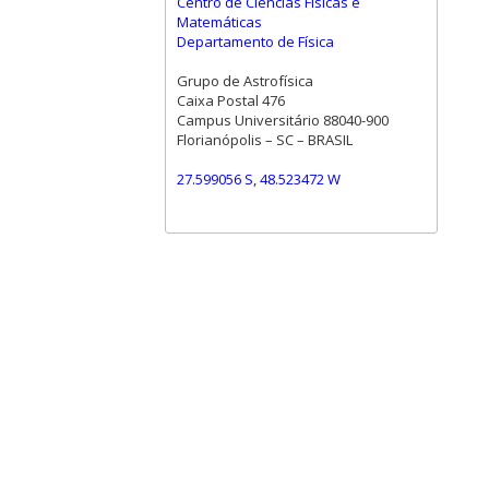
Centro de Ciências Físicas e
Matemáticas
Departamento de Física
Grupo de Astrofísica
Caixa Postal 476
Campus Universitário 88040-900
Florianópolis – SC – BRASIL
27.599056 S, 48.523472 W