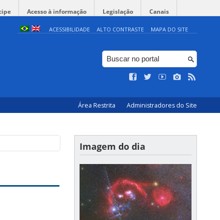
cipe
Acesso à informação
Legislação
Canais
ACESSIBILIDADE
ALTO CONTRASTE
MAPA DO SITE
Área Restrita
Administradores do Site
Imagem do dia