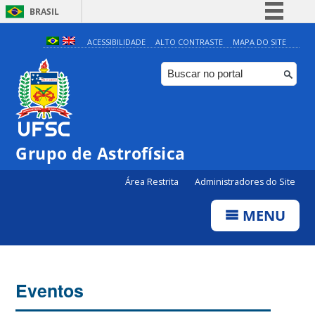
BRASIL
Simplifique!
ACESSIBILIDADE
ALTO CONTRASTE
MAPA DO SITE
Comunica BR
Participe
Acesso à informação
Legislação
Grupo de Astrofísica
Canais
Área Restrita
Administradores do Site
MENU
Eventos