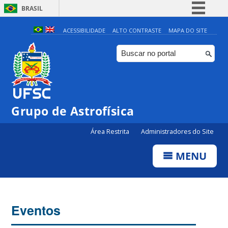
BRASIL
Simplifique!
ACESSIBILIDADE
ALTO CONTRASTE
MAPA DO SITE
Comunica BR
Participe
Acesso à informação
Legislação
Grupo de Astrofísica
Canais
Área Restrita
Administradores do Site
MENU
Eventos