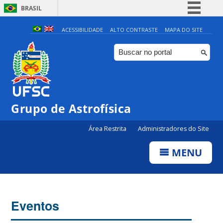
BRASIL
Simplifique!
ACESSIBILIDADE
ALTO CONTRASTE
MAPA DO SITE
Comunica BR
Participe
Acesso à informação
Legislação
Grupo de Astrofísica
Canais
Área Restrita
Administradores do Site
MENU
Eventos