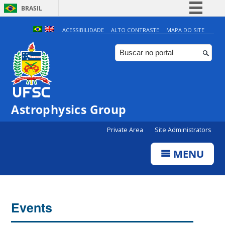
BRASIL
Simplifique!
ACESSIBILIDADE
ALTO CONTRASTE
MAPA DO SITE
Comunica BR
Participe
Acesso à informação
Legislação
Astrophysics Group
Canais
0:00
Private Area
Site Administrators
1:00
MENU
2:00
3:00
Events