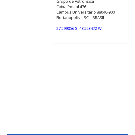
Grupo de Astrofísica
Caixa Postal 476
Campus Universitário 88040-900
Florianópolis – SC – BRASIL
27.599056 S, 48.523472 W