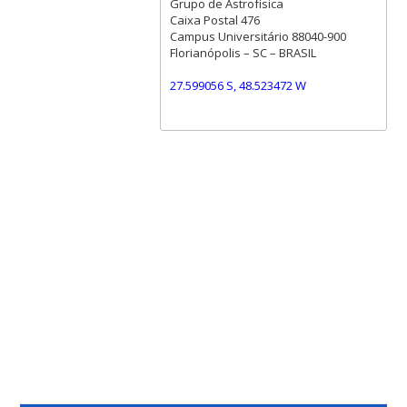
Grupo de Astrofísica
Caixa Postal 476
Campus Universitário 88040-900
Florianópolis – SC – BRASIL
27.599056 S, 48.523472 W