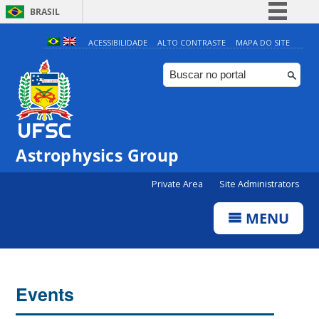
BRASIL
Simplifique!
ACESSIBILIDADE
ALTO CONTRASTE
MAPA DO SITE
Comunica BR
Participe
Acesso à informação
Legislação
Astrophysics Group
Canais
0:00
Private Area
Site Administrators
1:00
MENU
2:00
3:00
Events