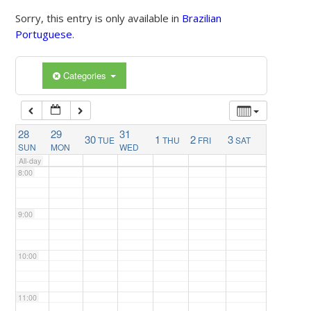
4:00
Sorry, this entry is only available in
Brazilian
Portuguese
.
5:00
Categories
6:00
7:00
28
29
31
30
1
2
3
TUE
THU
FRI
SAT
SUN
MON
WED
All-day
8:00
9:00
10:00
11:00