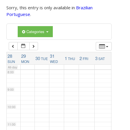
4:00
Sorry, this entry is only available in
Brazilian
Portuguese
.
5:00
Categories
6:00
7:00
28
29
31
30
1
2
3
TUE
THU
FRI
SAT
SUN
MON
WED
All-day
8:00
9:00
10:00
11:00