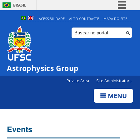
BRASIL
Simplifique!
ACESSIBILIDADE
ALTO CONTRASTE
MAPA DO SITE
Comunica BR
Participe
Acesso à informação
Legislação
Astrophysics Group
Canais
0:00
Private Area
Site Administrators
1:00
MENU
2:00
3:00
Events