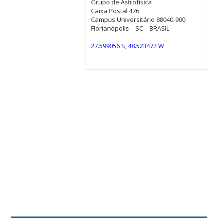
Grupo de Astrofísica
Caixa Postal 476
Campus Universitário 88040-900
Florianópolis – SC – BRASIL
27.599056 S, 48.523472 W