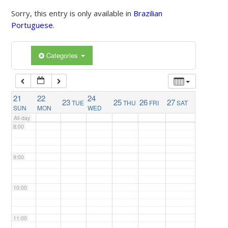
4:00
Sorry, this entry is only available in
Brazilian
Portuguese
.
5:00
Categories
6:00
7:00
21
22
24
23
25
26
27
TUE
THU
FRI
SAT
SUN
MON
WED
All-day
8:00
9:00
10:00
11:00