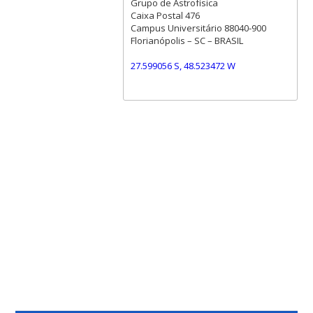
Grupo de Astrofísica
Caixa Postal 476
Campus Universitário 88040-900
Florianópolis – SC – BRASIL
27.599056 S, 48.523472 W