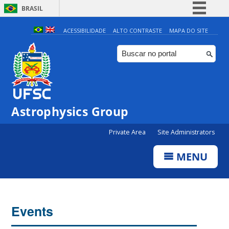
BRASIL
Simplifique!
ACESSIBILIDADE
ALTO CONTRASTE
MAPA DO SITE
Comunica BR
Participe
Acesso à informação
Legislação
Astrophysics Group
Canais
0:00
Private Area
Site Administrators
1:00
MENU
2:00
3:00
Events