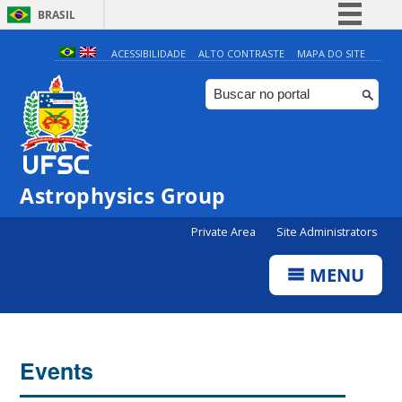
BRASIL
Simplifique!
ACESSIBILIDADE
ALTO CONTRASTE
MAPA DO SITE
Comunica BR
Participe
Acesso à informação
Legislação
Astrophysics Group
Canais
Private Area
Site Administrators
MENU
Events