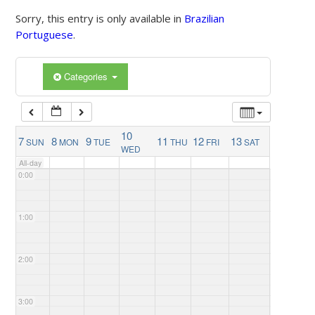
Sorry, this entry is only available in
Brazilian
Portuguese
.
Categories
10
7
8
9
11
12
13
SUN
MON
TUE
THU
FRI
SAT
WED
All-day
0:00
1:00
2:00
3:00