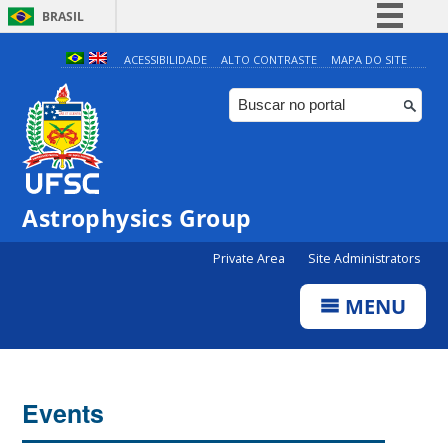
BRASIL
Simplifique!
ACESSIBILIDADE
ALTO CONTRASTE
MAPA DO SITE
Comunica BR
Participe
Acesso à informação
Legislação
0:00
Astrophysics Group
Canais
Private Area
Site Administrators
1:00
MENU
2:00
3:00
Events
4:00