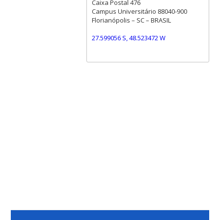
Caixa Postal 476
Campus Universitário 88040-900
Florianópolis – SC – BRASIL
27.599056 S, 48.523472 W