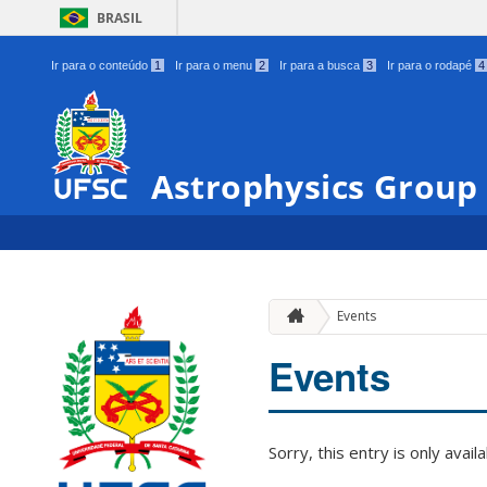
BRASIL
Ir para o conteúdo
1
Ir para o menu
2
Ir para a busca
3
Ir para o rodapé
4
Astrophysics Group
Events
Events
Sorry, this entry is only avail