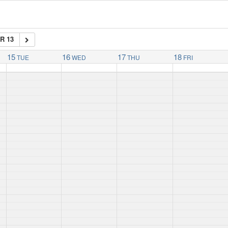
R 13
15
16
17
18
TUE
WED
THU
FRI