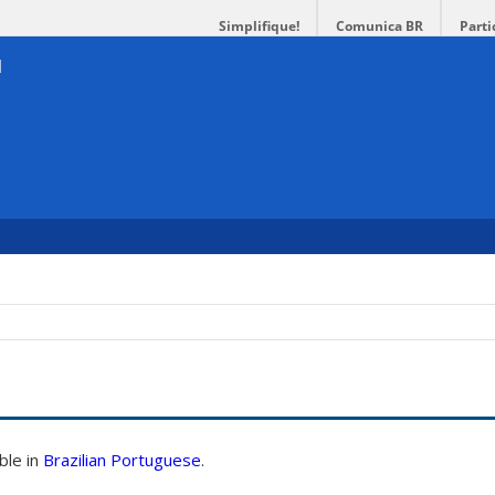
Simplifique!
Comunica BR
Parti
able in
Brazilian Portuguese
.