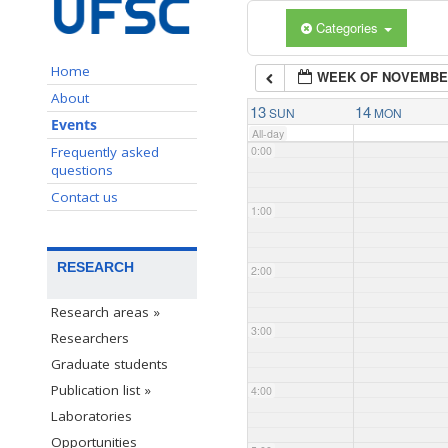
Categories
Home
WEEK OF NOVEMBE
About
13
14
SUN
MON
Events
All-day
Frequently asked
0:00
questions
Contact us
1:00
RESEARCH
2:00
Research areas »
3:00
Researchers
Graduate students
Publication list »
4:00
Laboratories
Opportunities