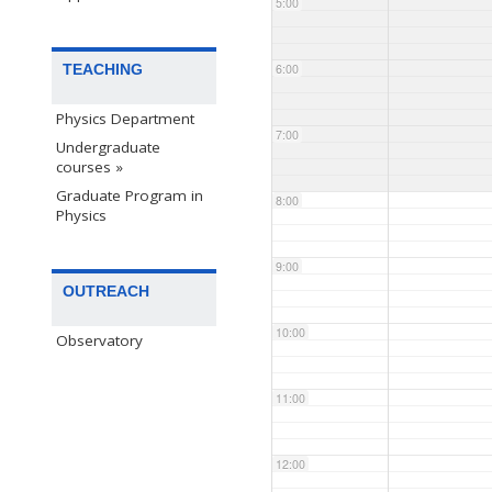
5:00
TEACHING
6:00
Physics Department
7:00
Undergraduate
courses »
Graduate Program in
8:00
Physics
9:00
OUTREACH
10:00
Observatory
11:00
12:00