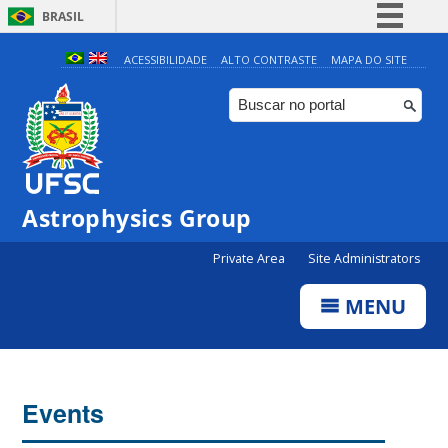
BRASIL
Simplifique!
ACESSIBILIDADE
ALTO CONTRASTE
MAPA DO SITE
Comunica BR
Participe
Acesso à informação
Legislação
0:00
Astrophysics Group
Canais
Private Area
Site Administrators
1:00
MENU
2:00
3:00
Events
4:00