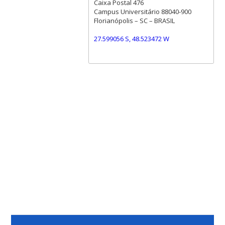
Caixa Postal 476
Campus Universitário 88040-900
Florianópolis – SC – BRASIL
27.599056 S, 48.523472 W