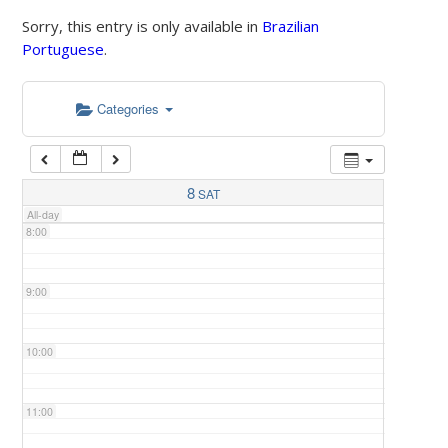
Sorry, this entry is only available in
Brazilian
Portuguese
.
5:00
Categories
6:00
7:00
8
SAT
All-day
8:00
9:00
10:00
11:00