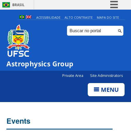
BRASIL
Simplifique!
ACESSIBILIDADE
ALTO CONTRASTE
MAPA DO SITE
Comunica BR
Participe
Acesso à informação
Legislação
0:00
Astrophysics Group
Canais
Private Area
Site Administrators
1:00
MENU
2:00
3:00
Events
4:00