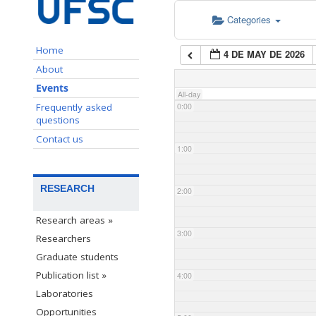
Categories
Home
4 DE MAY DE 2026
About
Events
All-day
Frequently asked
0:00
questions
Contact us
1:00
RESEARCH
2:00
Research areas »
3:00
Researchers
Graduate students
Publication list »
4:00
Laboratories
Opportunities