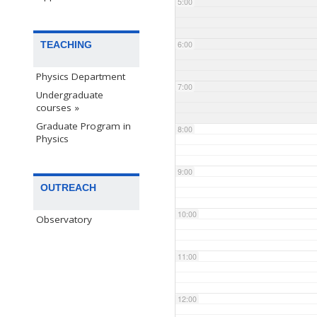
5:00
TEACHING
6:00
Physics Department
7:00
Undergraduate
courses »
Graduate Program in
8:00
Physics
9:00
OUTREACH
10:00
Observatory
11:00
12:00