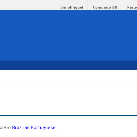
Simplifique!
Comunica BR
Parti
able in
Brazilian Portuguese
.