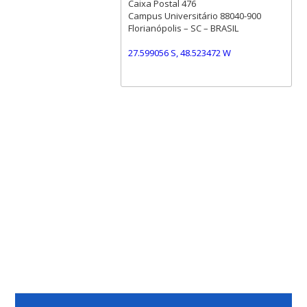
Caixa Postal 476
Campus Universitário 88040-900
Florianópolis – SC – BRASIL
27.599056 S, 48.523472 W