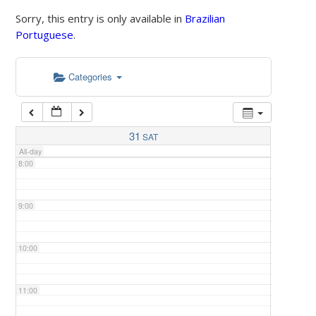
Sorry, this entry is only available in
Brazilian
Portuguese
.
5:00
Categories
6:00
7:00
31
SAT
All-day
8:00
9:00
10:00
11:00