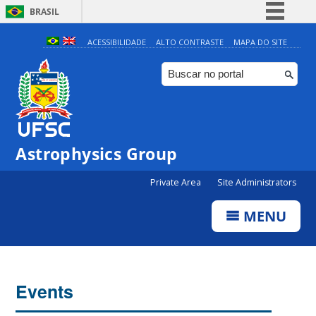
BRASIL
Simplifique!
ACESSIBILIDADE
ALTO CONTRASTE
MAPA DO SITE
Comunica BR
Participe
Acesso à informação
Legislação
0:00
Astrophysics Group
Canais
Private Area
Site Administrators
1:00
MENU
2:00
3:00
Events
4:00