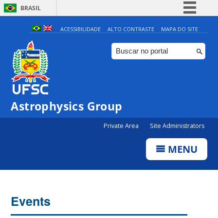
BRASIL
Simplifique!
ACESSIBILIDADE
ALTO CONTRASTE
MAPA DO SITE
Comunica BR
Participe
Acesso à informação
Legislação
Astrophysics Group
Canais
Private Area
Site Administrators
MENU
Events