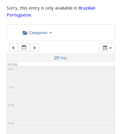
Sorry, this entry is only available in
Brazilian
Portuguese
.
Categories
29
THU
All-day
0:00
1:00
2:00
3:00