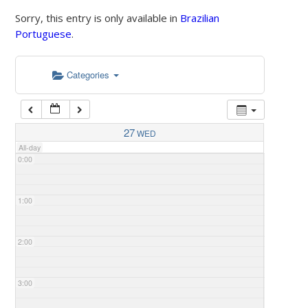
Sorry, this entry is only available in
Brazilian
Portuguese
.
Categories
27
WED
All-day
0:00
1:00
2:00
3:00