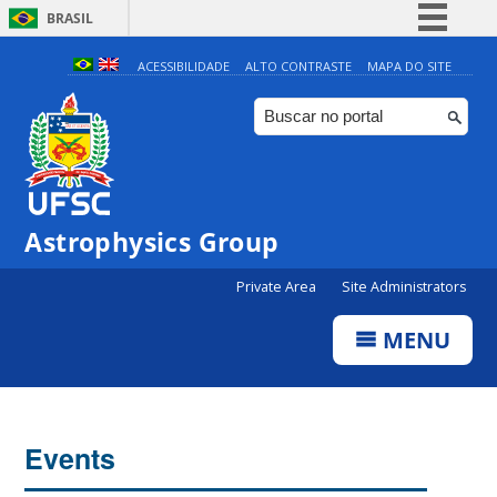
BRASIL
Simplifique!
ACESSIBILIDADE
ALTO CONTRASTE
MAPA DO SITE
Comunica BR
Participe
Acesso à informação
Legislação
Astrophysics Group
Canais
Private Area
Site Administrators
MENU
Events