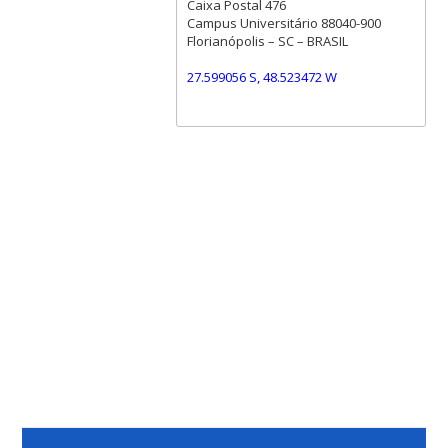
Caixa Postal 476
Campus Universitário 88040-900
Florianópolis – SC – BRASIL
27.599056 S, 48.523472 W