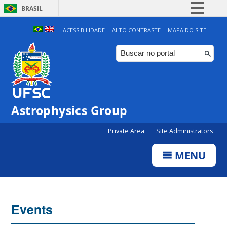
BRASIL
Simplifique!
ACESSIBILIDADE
ALTO CONTRASTE
MAPA DO SITE
Comunica BR
Participe
Acesso à informação
Legislação
0:00
Astrophysics Group
Canais
Private Area
Site Administrators
1:00
MENU
2:00
3:00
Events
4:00