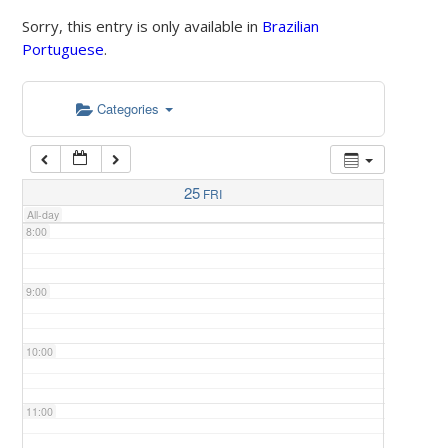
Sorry, this entry is only available in
Brazilian
Portuguese
.
5:00
Categories
6:00
7:00
25
FRI
All-day
8:00
9:00
10:00
11:00