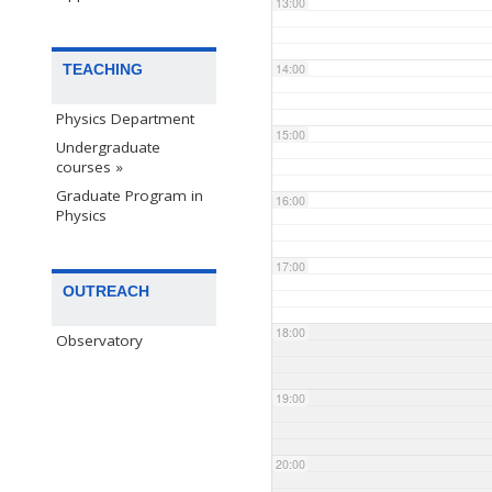
13:00
TEACHING
14:00
Physics Department
15:00
Undergraduate
courses »
Graduate Program in
16:00
Physics
17:00
OUTREACH
18:00
Observatory
19:00
20:00