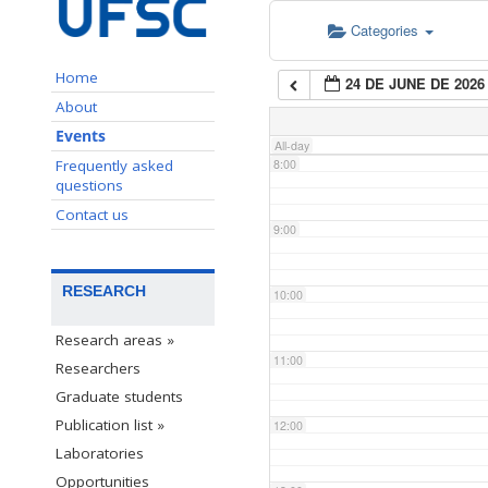
Categories
6:00
Home
24 DE JUNE DE 2026
7:00
About
Events
All-day
Frequently asked
8:00
questions
Contact us
9:00
RESEARCH
10:00
Research areas »
11:00
Researchers
Graduate students
Publication list »
12:00
Laboratories
Opportunities