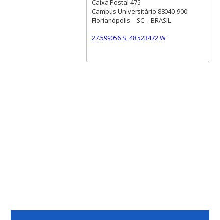
Caixa Postal 476
Campus Universitário 88040-900
Florianópolis – SC – BRASIL
27.599056 S, 48.523472 W