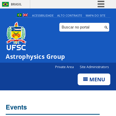
BRASIL
Simplifique!
ACESSIBILIDADE
ALTO CONTRASTE
MAPA DO SITE
Comunica BR
Participe
Acesso à informação
Legislação
0:00
Astrophysics Group
Canais
Private Area
Site Administrators
1:00
MENU
2:00
3:00
Events
4:00