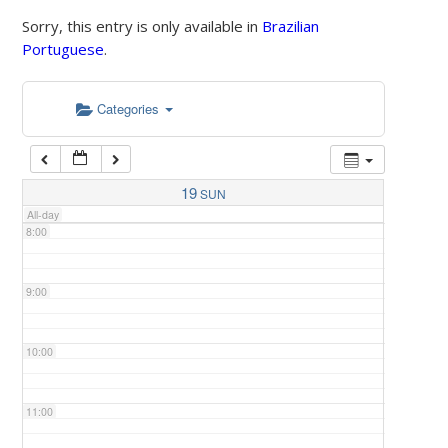
Sorry, this entry is only available in
Brazilian
Portuguese
.
5:00
Categories
6:00
7:00
19
SUN
All-day
8:00
9:00
10:00
11:00