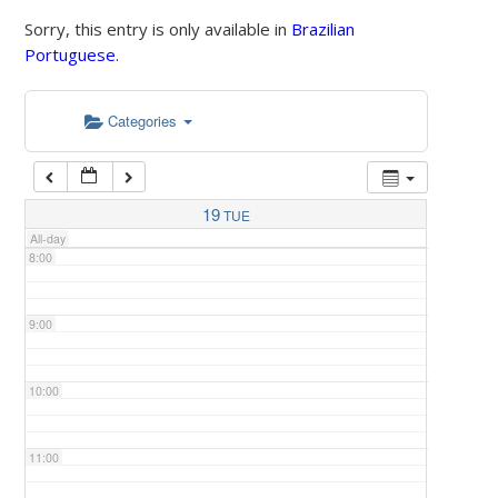
Sorry, this entry is only available in
Brazilian
Portuguese
.
5:00
Categories
6:00
7:00
19
TUE
All-day
8:00
9:00
10:00
11:00