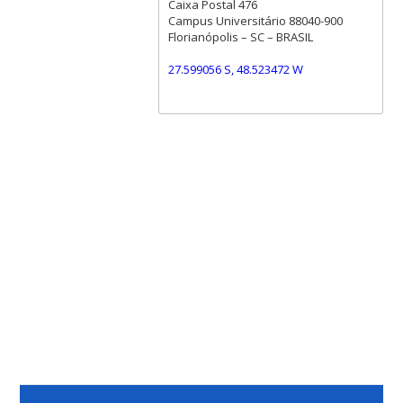
Caixa Postal 476
Campus Universitário 88040-900
Florianópolis – SC – BRASIL
27.599056 S, 48.523472 W