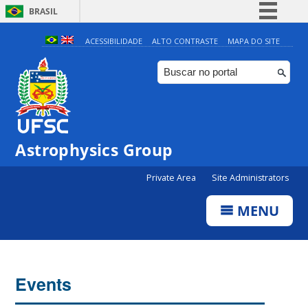
BRASIL
Simplifique!
ACESSIBILIDADE
ALTO CONTRASTE
MAPA DO SITE
Comunica BR
Participe
Acesso à informação
Legislação
0:00
Astrophysics Group
Canais
Private Area
Site Administrators
1:00
MENU
2:00
3:00
Events
4:00