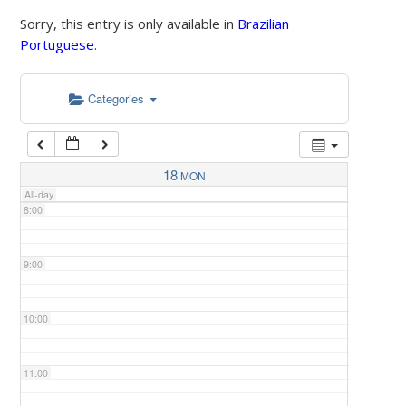
Sorry, this entry is only available in
Brazilian
Portuguese
.
5:00
Categories
6:00
7:00
18
MON
All-day
8:00
9:00
10:00
11:00