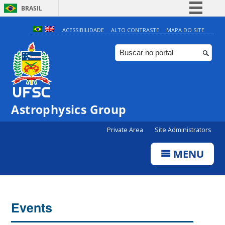
BRASIL
Simplifique!
ACESSIBILIDADE
ALTO CONTRASTE
MAPA DO SITE
Comunica BR
Participe
Acesso à informação
Legislação
Astrophysics Group
Canais
Private Area
Site Administrators
MENU
Events