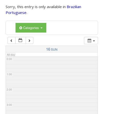
Sorry, this entry is only available in
Brazilian
Portuguese
.
Categories
16
SUN
All-day
0:00
1:00
2:00
3:00