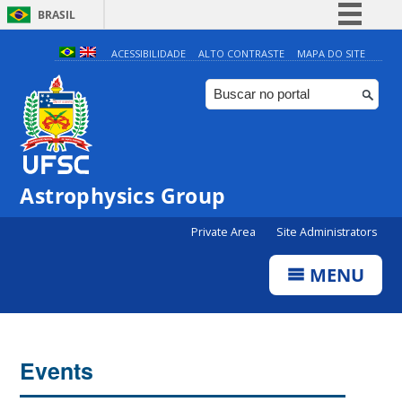
BRASIL
Simplifique!
ACESSIBILIDADE
ALTO CONTRASTE
MAPA DO SITE
Comunica BR
Participe
Acesso à informação
Legislação
0:00
Astrophysics Group
Canais
Private Area
Site Administrators
1:00
MENU
2:00
3:00
Events
4:00