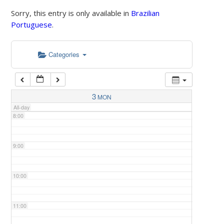
Sorry, this entry is only available in
Brazilian
Portuguese
.
5:00
Categories
6:00
7:00
3
MON
All-day
8:00
9:00
10:00
11:00