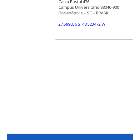
Caixa Postal 476
Campus Universitário 88040-900
Florianópolis – SC – BRASIL
27.599056 S, 48.523472 W