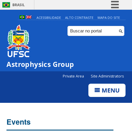
BRASIL
Simplifique!
ACESSIBILIDADE
ALTO CONTRASTE
MAPA DO SITE
Comunica BR
Participe
Acesso à informação
Legislação
Astrophysics Group
Canais
Private Area
Site Administrators
MENU
Events