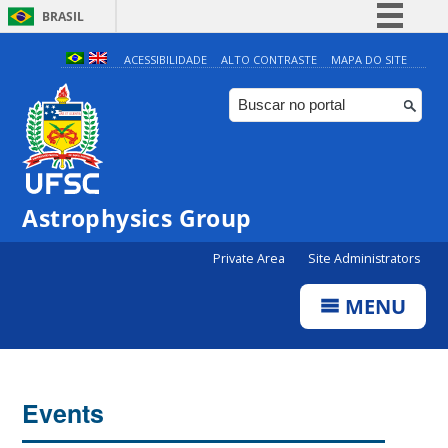
BRASIL
Simplifique!
ACESSIBILIDADE
ALTO CONTRASTE
MAPA DO SITE
Comunica BR
Participe
Acesso à informação
Legislação
Astrophysics Group
Canais
Private Area
Site Administrators
MENU
Events