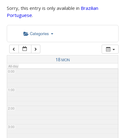
Sorry, this entry is only available in
Brazilian
Portuguese
.
Categories
18
MON
All-day
0:00
1:00
2:00
3:00