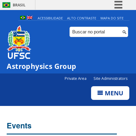
BRASIL
Simplifique!
ACESSIBILIDADE
ALTO CONTRASTE
MAPA DO SITE
Comunica BR
Participe
Acesso à informação
Legislação
0:00
Astrophysics Group
Canais
Private Area
Site Administrators
1:00
MENU
2:00
3:00
Events
4:00