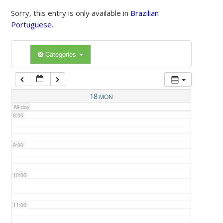
Sorry, this entry is only available in
Brazilian
Portuguese
.
5:00
Categories
6:00
7:00
18
MON
All-day
8:00
9:00
10:00
11:00