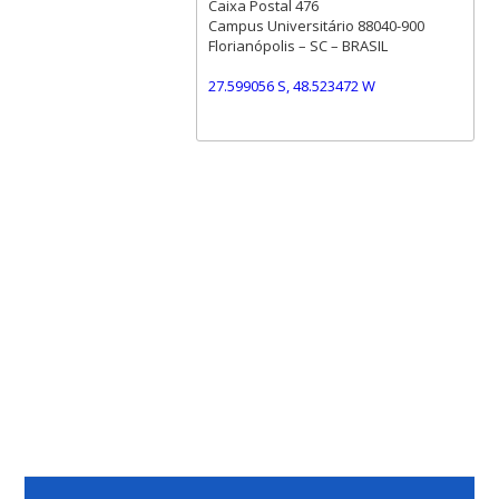
Caixa Postal 476
Campus Universitário 88040-900
Florianópolis – SC – BRASIL
27.599056 S, 48.523472 W