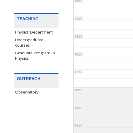
13:00
TEACHING
14:00
Physics Department
15:00
Undergraduate
courses »
Graduate Program in
16:00
Physics
17:00
OUTREACH
18:00
Observatory
19:00
20:00