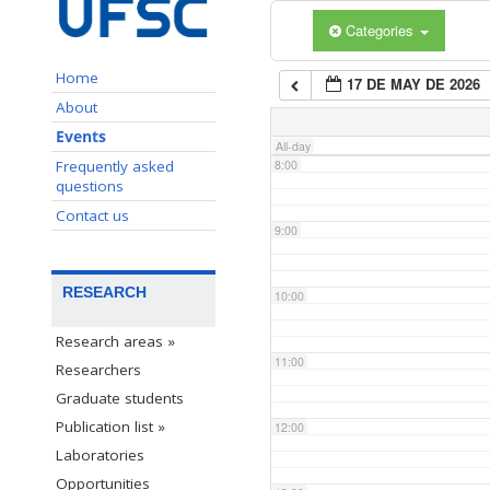
Categories
6:00
Home
17 DE MAY DE 2026
7:00
About
Events
All-day
Frequently asked
8:00
questions
Contact us
9:00
RESEARCH
10:00
Research areas »
11:00
Researchers
Graduate students
Publication list »
12:00
Laboratories
Opportunities