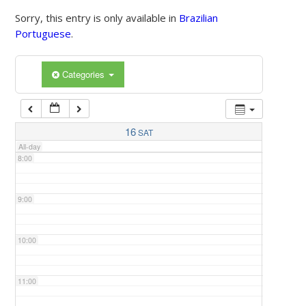
Sorry, this entry is only available in
Brazilian
Portuguese
.
5:00
Categories
6:00
7:00
16
SAT
All-day
8:00
9:00
10:00
11:00