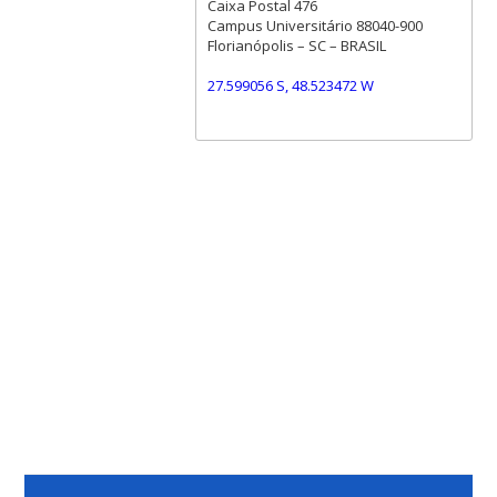
Caixa Postal 476
Campus Universitário 88040-900
Florianópolis – SC – BRASIL
27.599056 S, 48.523472 W