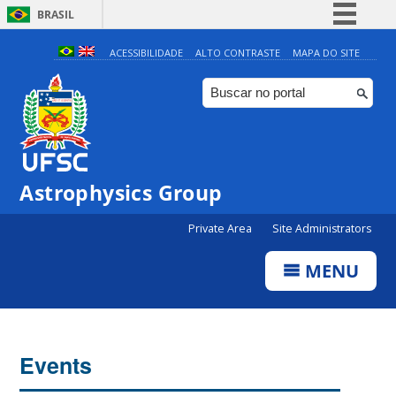
BRASIL
Simplifique!
ACESSIBILIDADE
ALTO CONTRASTE
MAPA DO SITE
Comunica BR
Participe
Acesso à informação
Legislação
0:00
Astrophysics Group
Canais
Private Area
Site Administrators
1:00
MENU
2:00
3:00
Events
4:00