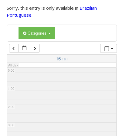
Sorry, this entry is only available in
Brazilian
Portuguese
.
Categories
16
FRI
All-day
0:00
1:00
2:00
3:00