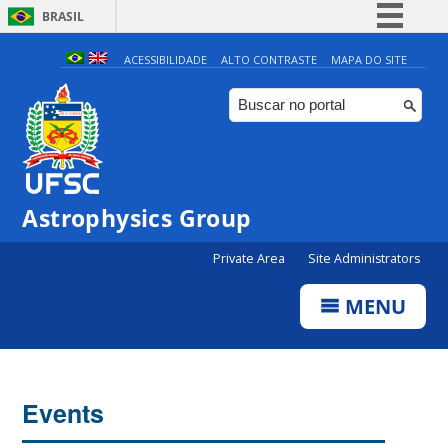
BRASIL
Simplifique!
ACESSIBILIDADE
ALTO CONTRASTE
MAPA DO SITE
Comunica BR
Participe
Acesso à informação
Legislação
Astrophysics Group
Canais
Private Area
Site Administrators
MENU
Events