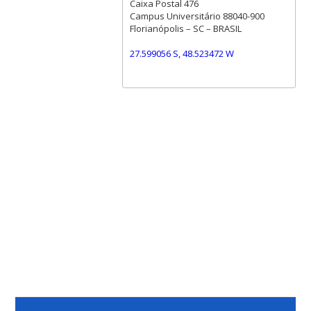
Caixa Postal 476
Campus Universitário 88040-900
Florianópolis – SC – BRASIL
27.599056 S, 48.523472 W