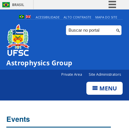
BRASIL
Simplifique!
ACESSIBILIDADE
ALTO CONTRASTE
MAPA DO SITE
Comunica BR
Participe
Acesso à informação
Legislação
0:00
Astrophysics Group
Canais
Private Area
Site Administrators
1:00
MENU
2:00
3:00
Events
4:00