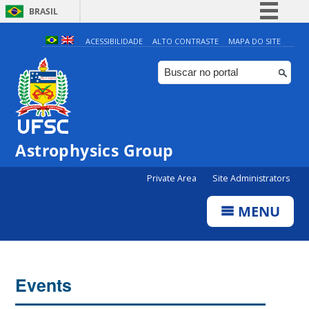
BRASIL
Simplifique!
ACESSIBILIDADE
ALTO CONTRASTE
MAPA DO SITE
Comunica BR
Participe
Acesso à informação
Legislação
Astrophysics Group
Canais
Private Area
Site Administrators
MENU
Events