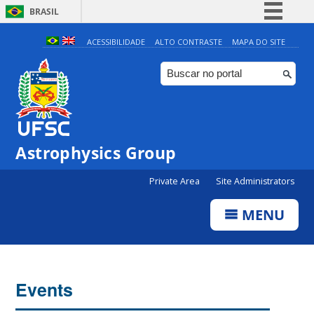
BRASIL
Simplifique!
ACESSIBILIDADE
ALTO CONTRASTE
MAPA DO SITE
Comunica BR
Participe
Acesso à informação
Legislação
0:00
Astrophysics Group
Canais
Private Area
Site Administrators
1:00
MENU
2:00
3:00
Events
4:00