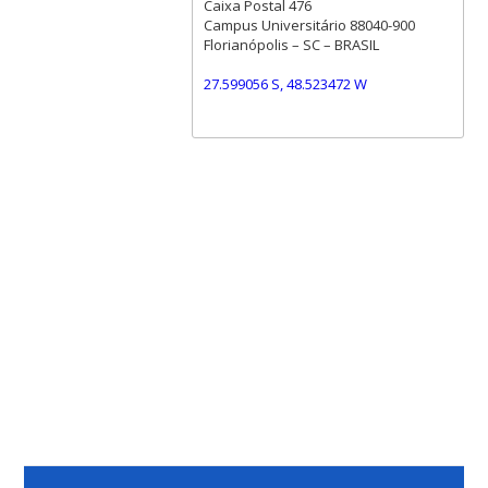
Caixa Postal 476
Campus Universitário 88040-900
Florianópolis – SC – BRASIL
27.599056 S, 48.523472 W