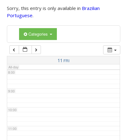
Sorry, this entry is only available in
Brazilian
Portuguese
.
5:00
Categories
6:00
7:00
11
FRI
All-day
8:00
9:00
10:00
11:00