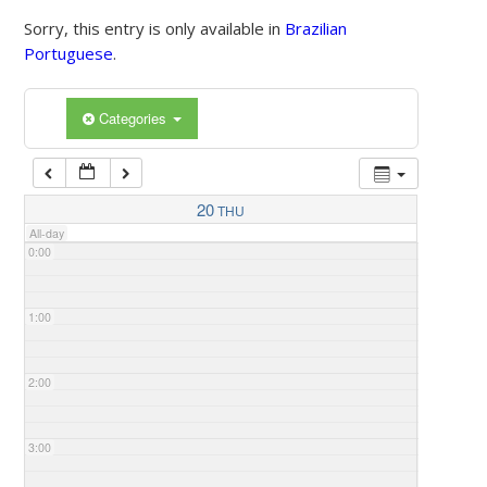
Sorry, this entry is only available in
Brazilian
Portuguese
.
Categories
20
THU
All-day
0:00
1:00
2:00
3:00