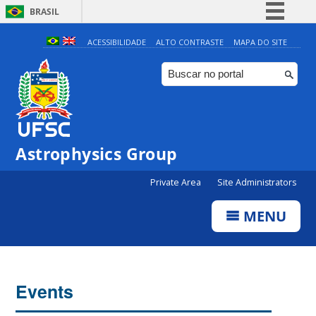
BRASIL
Simplifique!
ACESSIBILIDADE
ALTO CONTRASTE
MAPA DO SITE
Comunica BR
Participe
Acesso à informação
Legislação
Astrophysics Group
Canais
Private Area
Site Administrators
MENU
Events