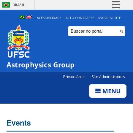
BRASIL
Simplifique!
ACESSIBILIDADE
ALTO CONTRASTE
MAPA DO SITE
Comunica BR
Participe
Acesso à informação
Legislação
Astrophysics Group
Canais
Private Area
Site Administrators
MENU
Events