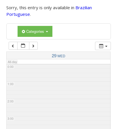
Sorry, this entry is only available in
Brazilian
Portuguese
.
Categories
29
WED
All-day
0:00
1:00
2:00
3:00