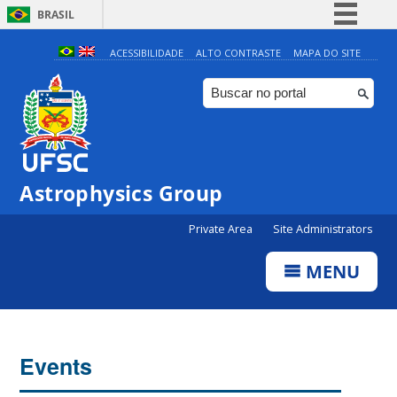
BRASIL
Simplifique!
ACESSIBILIDADE
ALTO CONTRASTE
MAPA DO SITE
Comunica BR
Participe
Acesso à informação
Legislação
Astrophysics Group
Canais
Private Area
Site Administrators
MENU
Events