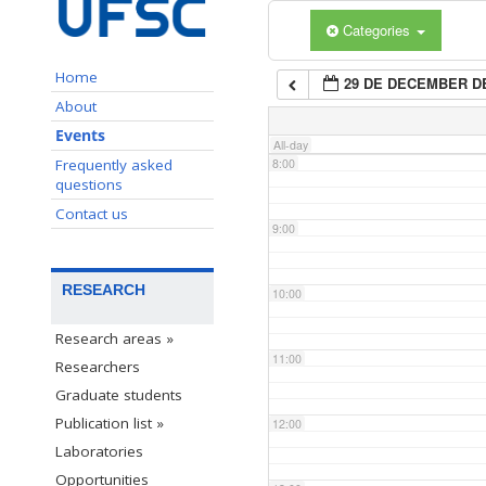
Categories
6:00
Home
29 DE DECEMBER DE
7:00
About
Events
All-day
Frequently asked
8:00
questions
Contact us
9:00
RESEARCH
10:00
Research areas »
11:00
Researchers
Graduate students
Publication list »
12:00
Laboratories
Opportunities