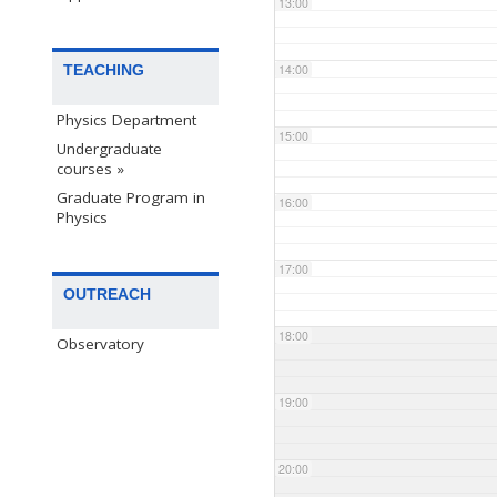
13:00
TEACHING
14:00
Physics Department
15:00
Undergraduate
courses »
Graduate Program in
16:00
Physics
17:00
OUTREACH
18:00
Observatory
19:00
20:00