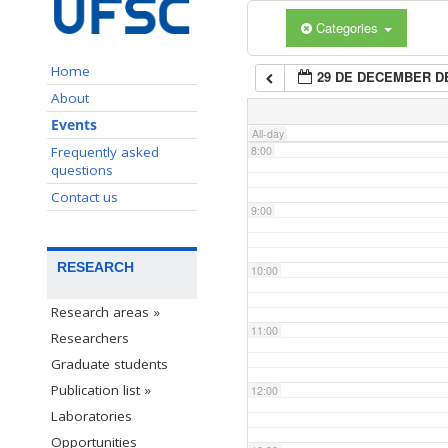
Categories
6:00
Home
29 DE DECEMBER DE
7:00
About
Events
All-day
Frequently asked
8:00
questions
Contact us
9:00
RESEARCH
10:00
Research areas »
11:00
Researchers
Graduate students
Publication list »
12:00
Laboratories
Opportunities