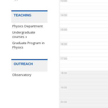
13:00
TEACHING
14:00
Physics Department
15:00
Undergraduate
courses »
Graduate Program in
16:00
Physics
17:00
OUTREACH
18:00
Observatory
19:00
20:00